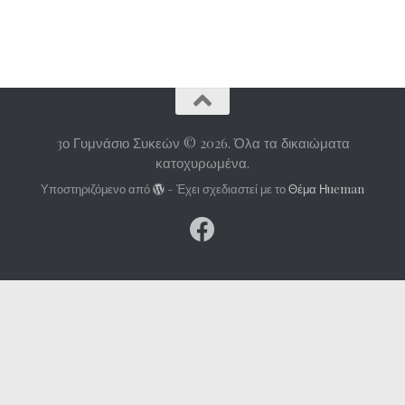
3ο Γυμνάσιο Συκεών © 2026. Όλα τα δικαιώματα
κατοχυρωμένα.
Υποστηριζόμενο από
- Έχει σχεδιαστεί με το
Θέμα Ηueman