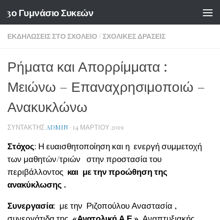
3ο Γυμνάσιο Συκεών
Skip to content
ΕΚΔΗΛΏΣΕΙΣ ΣΤΟ ΣΧΟΛΕΊΟ
/
ΣΧΟΛΙΚΈΣ ΔΡΆΣΕΙΣ
Ρήματα και Απορρίμματα :
Μειώνω – Επαναχρησιμοποιώ –
Ανακυκλώνω
ΣΥΝΤΆΚΤΗΣ
ADMIN
·
14 ΜΑΡΤΊΟΥ 2019
Στόχος
: Η ευαισθητοποίηση και η ενεργή συμμετοχή
των μαθητών/τριών στην προστασία του
περιβάλλοντος
και με την προώθηση της
ανακύκλωσης .
Συνεργασία
: με την Ριζοπούλου Αναστασία ,
συνεργάτιδα της
«Ανατολική Α.Ε.»,
Αναπτυξιακής