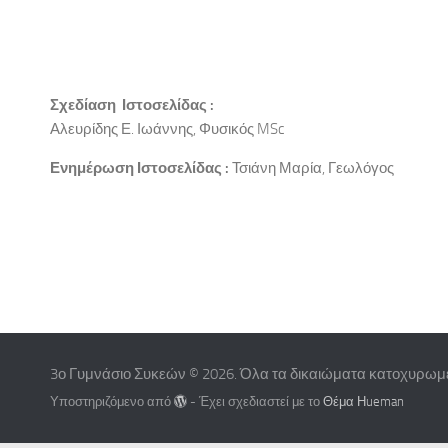
Σχεδίαση Ιστοσελίδας :
Αλευρίδης Ε. Ιωάννης, Φυσικός MSc
Ενημέρωση Ιστοσελίδας :
Τσιάνη Μαρία, Γεωλόγος
3ο Γυμνάσιο Συκεών © 2026. Όλα τα δικαιώματα κατοχυρωμ
Υποστηριζόμενο από
- Έχει σχεδιαστεί με το
Θέμα Ηueman