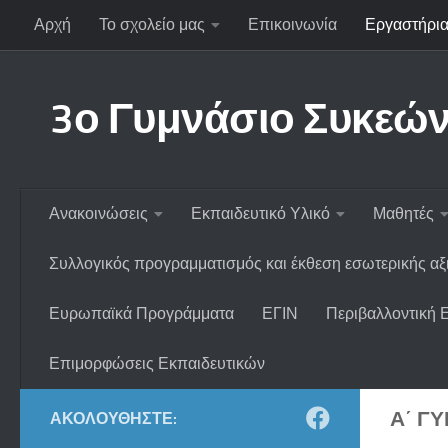
Αρχή
Το σχολείο μας
Επικοινωνία
Εργαστήρια
Skip to content
3ο Γυμνάσιο Συκεώ
Ανακοινώσεις
Εκπαιδευτικό Υλικό
Μαθητές
Συλλογικός προγραμματισμός και έκθεση εσωτερικής α
Ευρωπαϊκά Προγράμματα
ΕΓΙΝ
Περιβαλλοντική 
Επιμορφώσεις Εκπαιδευτικών
Α΄ Γ
ΑΚΟΛΟΥΘΉΣΤΕ: