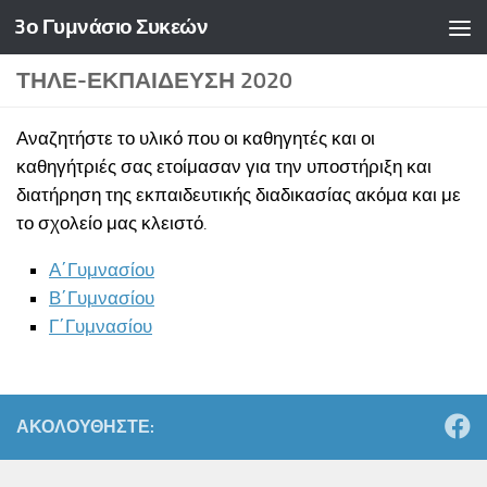
3ο Γυμνάσιο Συκεών
Skip to content
ΤΗΛΕ-ΕΚΠΑΊΔΕΥΣΗ 2020
Αναζητήστε το υλικό που οι καθηγητές και οι
καθηγήτριές σας ετοίμασαν για την υποστήριξη και
διατήρηση της εκπαιδευτικής διαδικασίας ακόμα και με
το σχολείο μας κλειστό.
Α΄Γυμνασίου
Β΄Γυμνασίου
Γ΄Γυμνασίου
ΑΚΟΛΟΥΘΉΣΤΕ: