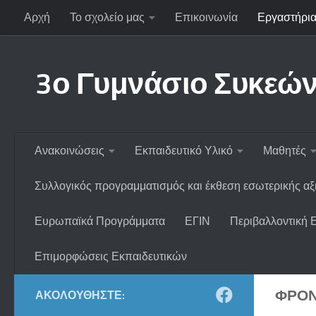
Αρχή
Το σχολείο μας
Επικοινωνία
Εργαστήρια
Skip to content
3ο Γυμνάσιο Συκεώ
Ανακοινώσεις
Εκπαιδευτικό Υλικό
Μαθητές
Συλλογικός προγραμματισμός και έκθεση εσωτερικής α
Ευρωπαϊκά Προγράμματα
ΕΓΙΝ
Περιβαλλοντική 
Επιμορφώσεις Εκπαιδευτικών
ΦΡΟΝ
ΑΚΟΛΟΥΘΉΣΤΕ: