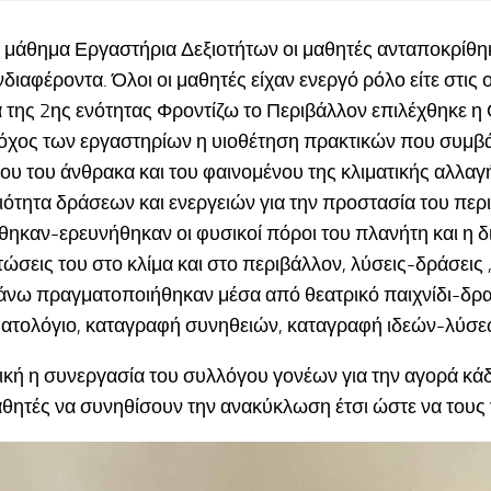
ο μάθημα Εργαστήρια Δεξιοτήτων οι μαθητές ανταποκρίθηκ
διαφέροντα. Όλοι οι μαθητές είχαν ενεργό ρόλο είτε στις ο
 της 2ης ενότητας Φροντίζω το Περιβάλλον επιλέχθηκε η Ο
τόχος των εργαστηρίων η υιοθέτηση πρακτικών που συμβ
ίου του άνθρακα και του φαινομένου της κλιματικής αλλα
ιότητα δράσεων και ενεργειών για την προστασία του περι
ηκαν-ερευνήθηκαν οι φυσικοί πόροι του πλανήτη και η δι
τώσεις του στο κλίμα και στο περιβάλλον, λύσεις-δράσεις
νω πραγματοποιήθηκαν μέσα από θεατρικό παιχνίδι-δραμ
ατολόγιο, καταγραφή συνηθειών, καταγραφή ιδεών-λύσε
ική η συνεργασία του συλλόγου γονέων για την αγορά κ
θητές να συνηθίσουν την ανακύκλωση έτσι ώστε να τους γ