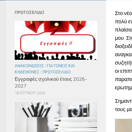
ΠΡΩΤΟΣΕΛΙΔΟ
Στο νέ
πολύ εν
πλαίσια
μου. Σ
διοξειδ
αναγκα
συζητήθ
ΑΝΑΚΟΙΝΏΣΕΙΣ
/
ΓΙΑ ΓΟΝΕΊΣ ΚΑΙ
οι επιπ
ΚΗΔΕΜΌΝΕΣ
/
ΠΡΩΤΟΣΈΛΙΔΟ
Εγγραφές σχολικού έτους 2026-
παραπά
2027
ερωτημ
18 ΙΟΥΝΊΟΥ 2026
Σημαντ
τους μα