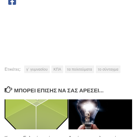
Ετικέτες:
γ΄ γυμνασίου
ΚΠΑ
τα πολιτεύματα
το σύνταγμα
ΜΠΟΡΕΊ ΕΠΊΣΗΣ ΝΑ ΣΑΣ ΑΡΈΣΕΙ...