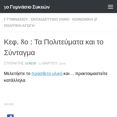
3ο Γυμνάσιο Συκεών
Skip to content
Γ ΓΥΜΝΑΣΊΟΥ
/
ΕΚΠΑΙΔΕΥΤΙΚΌ ΥΛΙΚΌ
/
ΚΟΙΝΩΝΙΚΉ &
ΠΟΛΙΤΙΚΉ ΑΓΩΓΉ
Κεφ. 8ο : Τα Πολιτεύματα και το
Σύνταγμα
ΣΥΝΤΆΚΤΗΣ
ADMIN
·
12 ΜΑΡΤΊΟΥ 2019
Μελετήστε το
πρόσθετο υλικό
και … προετοιμαστείτε
κατάλληλα
SHARE