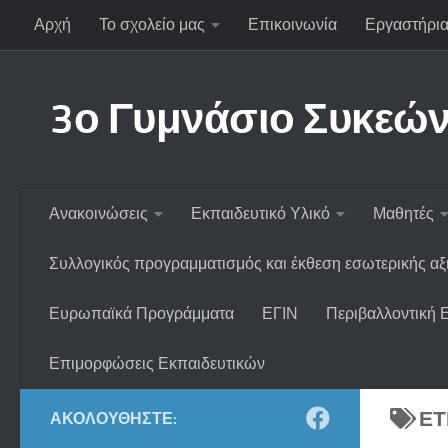
Αρχή
Το σχολείο μας
Επικοινωνία
Εργαστήρια
Skip to content
3ο Γυμνάσιο Συκεώ
Ανακοινώσεις
Εκπαιδευτικό Υλικό
Μαθητές
Συλλογικός προγραμματισμός και έκθεση εσωτερικής α
Ευρωπαϊκά Προγράμματα
ΕΓΙΝ
Περιβαλλοντική 
Επιμορφώσεις Εκπαιδευτικών
ΕΤ
ΑΚΟΛΟΥΘΉΣΤΕ: