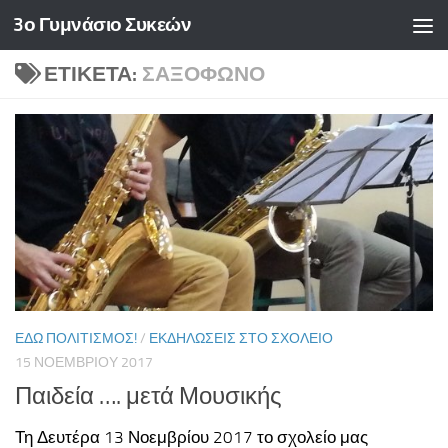
3ο Γυμνάσιο Συκεών
Skip to content
ΕΤΙΚΈΤΑ:
ΣΑΞΌΦΩΝΟ
ΕΔΏ ΠΟΛΙΤΙΣΜΌΣ!
/
ΕΚΔΗΛΏΣΕΙΣ ΣΤΟ ΣΧΟΛΕΊΟ
15 ΝΟΕΜΒΡΊΟΥ 2017
Παιδεία …. μετά Μουσικής
Τη Δευτέρα 13 Νοεμβρίου 2017 το σχολείο μας