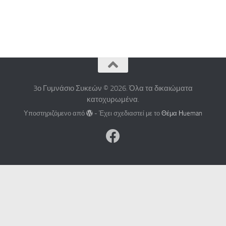
3ο Γυμνάσιο Συκεών © 2026. Όλα τα δικαιώματα
κατοχυρωμένα.
Υποστηριζόμενο από
- Έχει σχεδιαστεί με το
Θέμα Ηueman