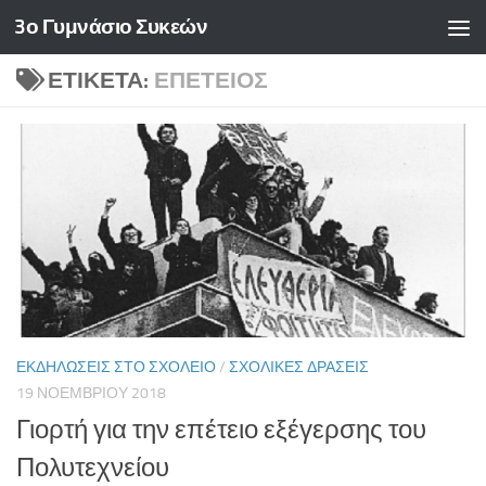
3ο Γυμνάσιο Συκεών
Skip to content
ΕΤΙΚΈΤΑ:
ΕΠΈΤΕΙΟΣ
ΕΚΔΗΛΏΣΕΙΣ ΣΤΟ ΣΧΟΛΕΊΟ
/
ΣΧΟΛΙΚΈΣ ΔΡΆΣΕΙΣ
19 ΝΟΕΜΒΡΊΟΥ 2018
Γιορτή για την επέτειο εξέγερσης του
Πολυτεχνείου