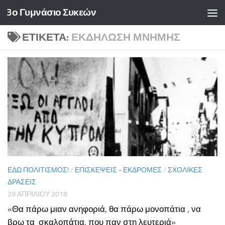
3ο Γυμνάσιο Συκεών
Skip to content
ΕΤΙΚΈΤΑ:
ΕΚΔΉΛΩΣΗ ΜΝΉΜΗΣ
ΕΔΏ ΠΟΛΙΤΙΣΜΌΣ!
/
ΕΠΙΣΚΈΨΕΙΣ - ΕΚΔΡΟΜΈΣ
/
ΣΧΟΛΙΚΈΣ
ΔΡΆΣΕΙΣ
29 ΑΠΡΙΛΊΟΥ 2018
«Θα πάρω μιαν ανηφοριά, θα πάρω μονοπάτια , να
βρω τα σκαλοπάτια, που παν στη λευτεριά»