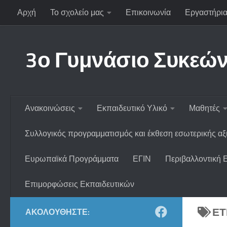
Αρχή
Το σχολείο μας
Επικοινωνία
Εργαστήρια
Skip to content
3ο Γυμνάσιο Συκεώ
Ανακοινώσεις
Εκπαιδευτικό Υλικό
Μαθητές
Συλλογικός προγραμματισμός και έκθεση εσωτερικής α
Ευρωπαϊκά Προγράμματα
ΕΓΙΝ
Περιβαλλοντική 
Επιμορφώσεις Εκπαιδευτικών
ΕΤ
ΑΚΟΛΟΥΘΉΣΤΕ: