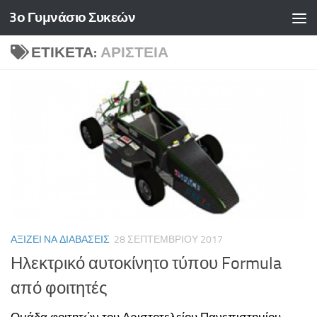
3ο Γυμνάσιο Συκεών
Skip to content
ΕΤΙΚΈΤΑ:
ΑΡΙΣΤΕΊΑ
ΑΞΊΖΕΙ ΝΑ ΔΙΑΒΆΣΕΙΣ
28 ΣΕΠΤΕΜΒΡΊΟΥ 2017
Ηλεκτρικό αυτοκίνητο τύπου Formula
από φοιτητές