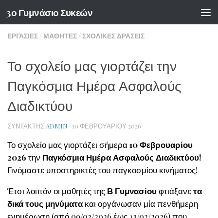
3ο Γυμνάσιο Συκεών
Skip to content
ΕΡΓΑΣΊΕΣ
/
ΜΑΘΗΤΈΣ
/
ΣΧΟΛΙΚΈΣ ΔΡΆΣΕΙΣ
Το σχολείο μας γιορτάζει την
Παγκόσμια Ημέρα Ασφαλούς
Διαδικτύου
ΣΥΝΤΆΚΤΗΣ
ADMIN
·
10 ΦΕΒΡΟΥΑΡΊΟΥ 2026
Το σχολείο μας γιορτάζει σήμερα
10 Φεβρουαρίου
2026
την
Παγκόσμια Ημέρα Ασφαλούς Διαδικτύου!
Γινόμαστε υποστηρικτές του παγκοσμίου κινήματος!
Έτσι λοιπόν οι μαθητές της
Β Γυμνασίου
φτιάξανε
τα
δικά τους μηνύματα
και οργάνωσαν μία πενθήμερη
ενημέρωση (από 09/02/2026 έως 13/02/2026) που