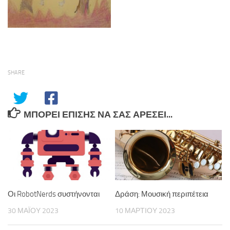
SHARE
ΜΠΟΡΕΊ ΕΠΊΣΗΣ ΝΑ ΣΑΣ ΑΡΈΣΕΙ...
Οι RobotNerds συστήνονται
Δράση: Μουσική περιπέτεια
30 ΜΑΪ́ΟΥ 2023
10 ΜΑΡΤΊΟΥ 2023