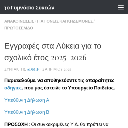
3ο Γυμνάσιο Συκεών
Skip to content
ΑΝΑΚΟΙΝΏΣΕΙΣ
/
ΓΙΑ ΓΟΝΕΊΣ ΚΑΙ ΚΗΔΕΜΌΝΕΣ
/
ΠΡΩΤΟΣΈΛΙΔΟ
Εγγραφές στα Λύκεια για το
σχολικό έτος 2025-2026
ΣΥΝΤΆΚΤΗΣ
ADMIN
·
2 ΑΠΡΙΛΊΟΥ 2025
Παρακαλούμε, να αποθηκεύσετε τις απαραίτητες
οδηγίες
, που μας έστειλε το
Υπουργείο Παιδείας.
Υπεύθυνη Δήλωση Α
Υπεύθυνη Δήλωση Β
ΠΡΟΣΟΧΗ
: Οι συγκεκριμένες Υ.Δ. θα πρέπει να