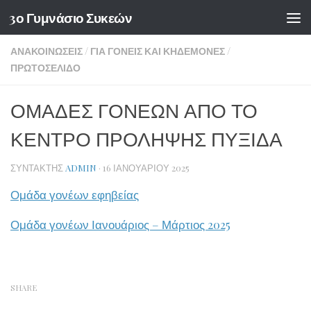
3ο Γυμνάσιο Συκεών
Skip to content
ΑΝΑΚΟΙΝΏΣΕΙΣ
/
ΓΙΑ ΓΟΝΕΊΣ ΚΑΙ ΚΗΔΕΜΌΝΕΣ
/
ΠΡΩΤΟΣΈΛΙΔΟ
ΟΜΑΔΕΣ ΓΟΝΕΩΝ ΑΠΟ ΤΟ
ΚΕΝΤΡΟ ΠΡΟΛΗΨΗΣ ΠΥΞΙΔΑ
ΣΥΝΤΆΚΤΗΣ
ADMIN
·
16 ΙΑΝΟΥΑΡΊΟΥ 2025
Ομάδα γονέων εφηβείας
Ομάδα γονέων Ιανουάριος – Μάρτιος 2025
SHARE