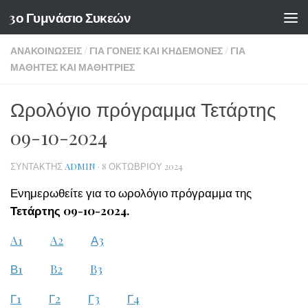
3ο Γυμνάσιο Συκεών
Skip to content
ΑΝΑΚΟΙΝΏΣΕΙΣ
/
ΓΙΑ ΓΟΝΕΊΣ ΚΑΙ ΚΗΔΕΜΌΝΕΣ
/
ΓΙΑ
ΜΑΘΗΤΈΣ ΚΑΙ ΜΑΘΉΤΡΙΕΣ
Ωρολόγιο πρόγραμμα Τετάρτης
09-10-2024
ΣΥΝΤΆΚΤΗΣ
ADMIN
·
8 ΟΚΤΩΒΡΊΟΥ 2024
Ενημερωθείτε για το ωρολόγιο πρόγραμμα της
Τετάρτης 09-10-2024.
A1
A2
Α3
Β1
B2
B3
Γ1
Γ2
Γ3
Γ4