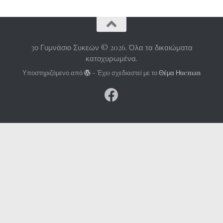
3ο Γυμνάσιο Συκεών © 2026. Όλα τα δικαιώματα
κατοχυρωμένα.
Υποστηριζόμενο από
- Έχει σχεδιαστεί με το
Θέμα Ηueman