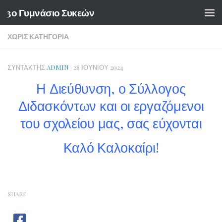
3ο Γυμνάσιο Συκεών
Skip to content
ΧΩΡΊΣ ΚΑΤΗΓΟΡΊΑ
ΣΥΝΤΆΚΤΗΣ
ADMIN
·
28 ΙΟΥΝΊΟΥ 2024
Η Διεύθυνση, ο Σύλλογος
Διδασκόντων και οι εργαζόμενοι
του σχολείου μας, σας εύχονται
Καλό Καλοκαίρι!
SHARE