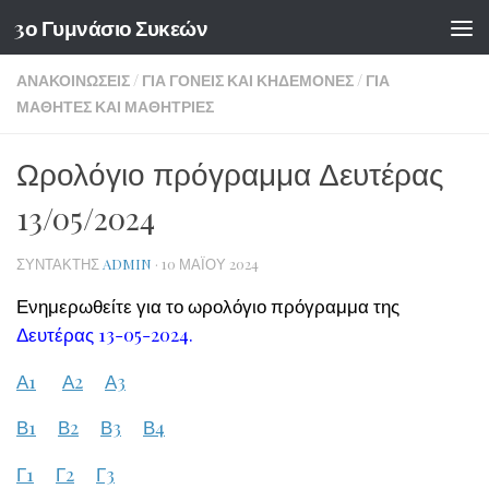
3ο Γυμνάσιο Συκεών
Skip to content
ΑΝΑΚΟΙΝΏΣΕΙΣ
/
ΓΙΑ ΓΟΝΕΊΣ ΚΑΙ ΚΗΔΕΜΌΝΕΣ
/
ΓΙΑ
ΜΑΘΗΤΈΣ ΚΑΙ ΜΑΘΉΤΡΙΕΣ
Ωρολόγιο πρόγραμμα Δευτέρας
13/05/2024
ΣΥΝΤΆΚΤΗΣ
ADMIN
·
10 ΜΑΪ́ΟΥ 2024
Ενημερωθείτε για το ωρολόγιο πρόγραμμα της
Δευτέρας 13-05-2024.
Α1
Α2
Α3
Β1
Β2
Β3
Β4
Γ1
Γ2
Γ3