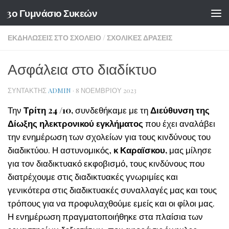
3ο Γυμνάσιο Συκεών
Skip to content
ΕΚΔΗΛΏΣΕΙΣ ΣΤΟ ΣΧΟΛΕΊΟ
/
ΣΧΟΛΙΚΈΣ ΔΡΆΣΕΙΣ
Ασφάλεια στο διαδίκτυο
ΣΥΝΤΆΚΤΗΣ
ADMIN
·
8 ΝΟΕΜΒΡΊΟΥ 2023
Την
Τρίτη 24 /10,
συνδεθήκαμε με τη
Διεύθυνση της
Δίωξης ηλεκτρονικού εγκλήματος
που έχει αναλάβει
την ενημέρωση των σχολείων για τους κινδύνους του
διαδικτύου. Η αστυνομικός,
κ Καραϊσκου,
μας μίλησε
για τον διαδικτυακό εκφοβισμό, τους κινδύνους που
διατρέχουμε στις διαδικτυακές γνωριμίες και
γενικότερα στις διαδικτυακές συναλλαγές μας και τους
τρόπους για να προφυλαχθούμε εμείς και οι φίλοι μας.
Η ενημέρωση πραγματοποιήθηκε στα πλαίσια των