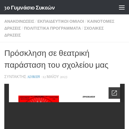
3ο Γυμνάσιο Συκεών
Skip to content
ΑΝΑΚΟΙΝΏΣΕΙΣ
/
ΕΚΠΑΙΔΕΥΤΙΚΟΊ ΌΜΙΛΟΙ
/
ΚΑΙΝΟΤΌΜΕΣ
ΔΡΆΣΕΙΣ
/
ΠΟΛΙΤΙΣΤΙΚΆ ΠΡΟΓΡΆΜΜΑΤΑ
/
ΣΧΟΛΙΚΈΣ
ΔΡΆΣΕΙΣ
Πρόσκληση σε θεατρική
παράσταση του σχολείου μας
ΣΥΝΤΆΚΤΗΣ
ADMIN
·
12 ΜΑΪ́ΟΥ 2023