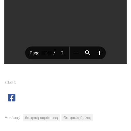
SHARE
Ετικέτες:
θεατρική παράσταση
Θεατρικός όμιλος