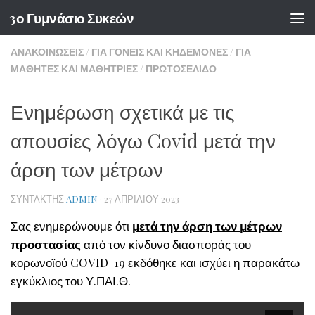
3ο Γυμνάσιο Συκεών
Skip to content
ΑΝΑΚΟΙΝΏΣΕΙΣ
/
ΓΙΑ ΓΟΝΕΊΣ ΚΑΙ ΚΗΔΕΜΌΝΕΣ
/
ΓΙΑ
ΜΑΘΗΤΈΣ ΚΑΙ ΜΑΘΉΤΡΙΕΣ
/
ΠΡΩΤΟΣΈΛΙΔΟ
Ενημέρωση σχετικά με τις
απουσίες λόγω Covid μετά την
άρση των μέτρων
ΣΥΝΤΆΚΤΗΣ
ADMIN
·
27 ΑΠΡΙΛΊΟΥ 2023
Σας ενημερώνουμε ότι
μετά την άρση των μέτρων
προστασίας
από τον κίνδυνο διασποράς του
κορωνοϊού COVID-19 εκδόθηκε και ισχύει η παρακάτω
εγκύκλιος του Υ.ΠΑΙ.Θ.