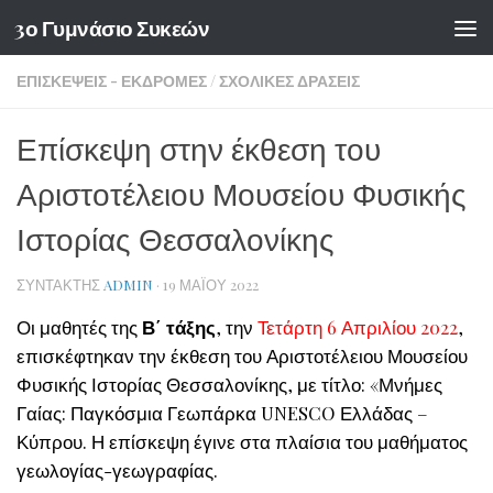
3ο Γυμνάσιο Συκεών
Skip to content
ΕΠΙΣΚΈΨΕΙΣ - ΕΚΔΡΟΜΈΣ
/
ΣΧΟΛΙΚΈΣ ΔΡΆΣΕΙΣ
Επίσκεψη στην έκθεση του
Αριστοτέλειου Μουσείου Φυσικής
Ιστορίας Θεσσαλονίκης
ΣΥΝΤΆΚΤΗΣ
ADMIN
·
19 ΜΑΪ́ΟΥ 2022
Οι μαθητές της
Β΄ τάξης
, την
Τετάρτη 6 Απριλίου 2022
,
επισκέφτηκαν την έκθεση του Αριστοτέλειου Μουσείου
Φυσικής Ιστορίας Θεσσαλονίκης, με τίτλο: «Μνήμες
Γαίας: Παγκόσμια Γεωπάρκα UNESCO Ελλάδας –
Κύπρου. Η επίσκεψη έγινε στα πλαίσια του μαθήματος
γεωλογίας-γεωγραφίας.