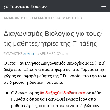
3ο Γυμνάσιο Συκεών
Skip to content
ΑΝΑΚΟΙΝΏΣΕΙΣ
/
ΓΙΑ ΜΑΘΗΤΈΣ ΚΑΙ ΜΑΘΉΤΡΙΕΣ
Διαγωνισμός Βιολογίας για τους/
τις μαθητές/ήτριες της Γ΄ τάξης
ΣΥΝΤΆΚΤΗΣ
ADMIN
·
17 ΔΕΚΕΜΒΡΊΟΥ 2021
Ο 17ος Πανελλήνιος Διαγωνισμός Βιολογίας 2022 (ΠΔΒ)
διεξάγεται φέτος για πρώτη φορά και στα Γυμνάσια της
χώρας και αφορά μαθητές της Γ Γυμνασίου που φοιτούν
σε δημόσια ή ιδιωτικά Γυμνάσια.
Ο διαγωνισμός
θα διεξαχθεί διαδικτυακά
σε κάθε
Γυμνάσιο όπου θα εκδηλωθεί ενδιαφέρον από
μαθητές/τριες, οι οποίοι πρέπει να το δηλώσουν