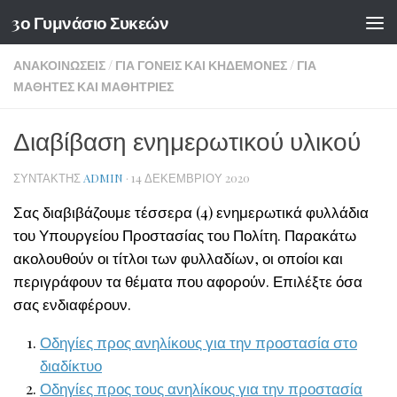
3ο Γυμνάσιο Συκεών
Skip to content
ΑΝΑΚΟΙΝΏΣΕΙΣ
/
ΓΙΑ ΓΟΝΕΊΣ ΚΑΙ ΚΗΔΕΜΌΝΕΣ
/
ΓΙΑ
ΜΑΘΗΤΈΣ ΚΑΙ ΜΑΘΉΤΡΙΕΣ
Διαβίβαση ενημερωτικού υλικού
ΣΥΝΤΆΚΤΗΣ
ADMIN
·
14 ΔΕΚΕΜΒΡΊΟΥ 2020
Σας διαβιβάζουμε τέσσερα (4) ενημερωτικά φυλλάδια
του Υπουργείου Προστασίας του Πολίτη. Παρακάτω
ακολουθούν οι τίτλοι των φυλλαδίων, οι οποίοι και
περιγράφουν τα θέματα που αφορούν. Επιλέξτε όσα
σας ενδιαφέρουν.
Οδηγίες προς ανηλίκους για την προστασία στο
διαδίκτυο
Οδηγίες προς τους ανηλίκους για την προστασία