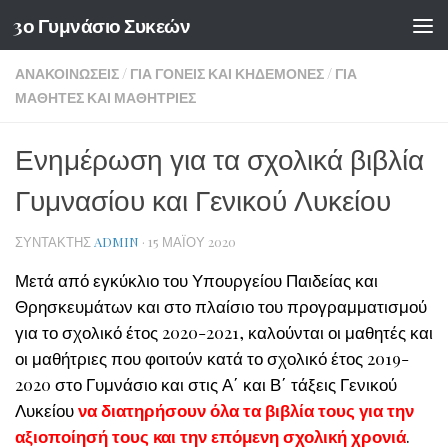
3ο Γυμνάσιο Συκεών
Skip to content
ΑΝΑΚΟΙΝΏΣΕΙΣ
/
ΓΙΑ ΓΟΝΕΊΣ ΚΑΙ ΚΗΔΕΜΌΝΕΣ
/
ΓΙΑ
ΜΑΘΗΤΈΣ ΚΑΙ ΜΑΘΉΤΡΙΕΣ
Ενημέρωση για τα σχολικά βιβλία
Γυμνασίου και Γενικού Λυκείου
ΣΥΝΤΆΚΤΗΣ
ADMIN
·
15 ΜΑΪ́ΟΥ 2020
Μετά από εγκύκλιο του Υπουργείου Παιδείας και
Θρησκευμάτων και στο πλαίσιο του προγραμματισμού
για το σχολικό έτος 2020-2021, καλούνται οι μαθητές και
οι μαθήτριες που φοιτούν κατά το σχολικό έτος 2019-
2020 στο Γυμνάσιο και στις Α΄ και Β΄ τάξεις Γενικού
Λυκείου
να διατηρήσουν όλα τα βιβλία τους για την
αξιοποίησή τους και την επόμενη σχολική χρονιά
.