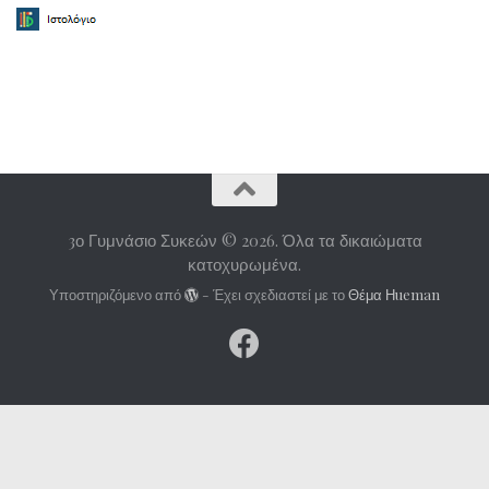
3ο Γυμνάσιο Συκεών © 2026. Όλα τα δικαιώματα
κατοχυρωμένα.
Υποστηριζόμενο από
- Έχει σχεδιαστεί με το
Θέμα Ηueman