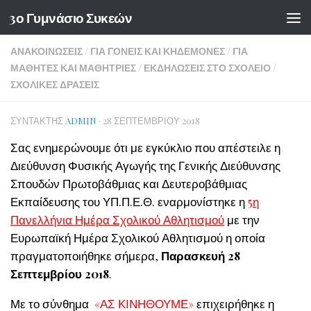
3ο Γυμνάσιο Συκεών
Skip to content
ΑΝΑΚΟΙΝΏΣΕΙΣ
/
ΓΙΑ ΓΟΝΕΊΣ ΚΑΙ ΚΗΔΕΜΌΝΕΣ
/
ΓΙΑ
ΜΑΘΗΤΈΣ ΚΑΙ ΜΑΘΉΤΡΙΕΣ
/
ΕΚΔΗΛΏΣΕΙΣ ΣΤΟ ΣΧΟΛΕΊΟ
/
ΣΧΟΛΙΚΈΣ ΔΡΆΣΕΙΣ
ΣΥΝΤΆΚΤΗΣ
ADMIN
·
28 ΣΕΠΤΕΜΒΡΊΟΥ 2018
Σας ενημερώνουμε ότι με εγκύκλιο που απέστειλε η
Διεύθυνση Φυσικής Αγωγής της Γενικής Διεύθυνσης
Σπουδών Πρωτοβάθμιας και Δευτεροβάθμιας
Εκπαίδευσης του ΥΠ.Π.Ε.Θ. εναρμονίστηκε η
5η
Πανελλήνια Ημέρα Σχολικού Αθλητισμού
με την
Ευρωπαϊκή Ημέρα Σχολικού Αθλητισμού η οποία
πραγματοποιήθηκε σήμερα,
Παρασκευή 28
Σεπτεμβρίου 2018
.
Με το σύνθημα
«ΑΣ ΚΙΝΗΘΟΥΜΕ»
επιχειρήθηκε η