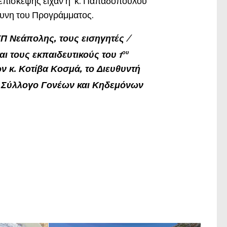
ς επίσκεψης είχαν η κ. Παπαδοπούλου
θυνη του Προγράμματος.
Π Νεάπολης, τους εισηγητές /
αι τους εκπαιδευτικούς του 1
ου
 κ. Κοτίβα Κοσμά, το Διευθυντή
 Σύλλογο Γονέων και Κηδεμόνων