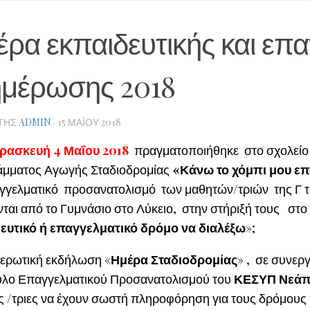
ρα εκπαιδευτικής και επ
ημέρωσης 2018
ΤΗΣ
ADMIN
·
15 ΜΑΪ́ΟΥ 2018
ρασκευή 4
Μαΐου 2018
πραγματοποιήθηκε στο σχολείο 
μματος Αγωγής Σταδιοδρομίας
«Κάνω το χόμπι μου ε
αγγελματικό προσανατολισμό των μαθητών/τριών της Γ 
νται από το Γυμνάσιο στο Λύκειο, στην στήριξή τους στ
ευτικό ή επαγγελματικό δρόμο να διαλέξω
»;
ερωτική εκδήλωση «
Ημέρα Σταδιοδρομίας
» , σε συνερ
λο Επαγγελματικού Προσανατολισμού του
ΚΕΣΥΠ Νεάπ
ς /τριες να έχουν σωστή πληροφόρηση για τους δρόμους 