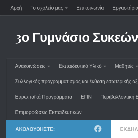
Αρχή
Το σχολείο μας
Επικοινωνία
Εργαστήρια
Skip to content
3ο Γυμνάσιο Συκεών
Ανακοινώσεις
Εκπαιδευτικό Υλικό
Μαθητές
Συλλογικός προγραμματισμός και έκθεση εσωτερικής α
Ευρωπαϊκά Προγράμματα
ΕΓΙΝ
Περιβαλλοντική 
Επιμορφώσεις Εκπαιδευτικών
ΑΚΟΛΟΥΘΉΣΤΕ:
ΕΚΔΗΛ