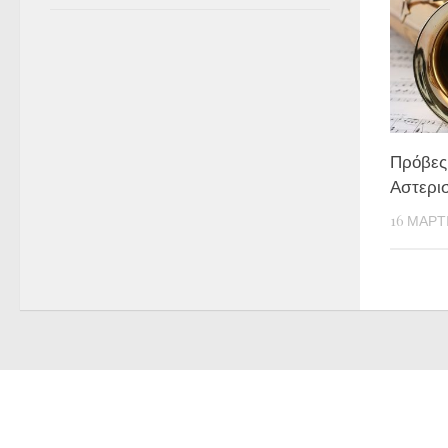
Πρόβες 
Αστερι
16 ΜΑΡΤ