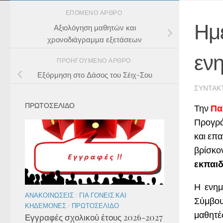
ΕΠΌΜΕΝΟ ΆΡΘΡΟ
Ημέ
Αξιολόγηση μαθητών και
χρονοδιάγραμμα εξετάσεων
εν
ΠΡΟΗΓΟΎΜΕΝΟ ΆΡΘΡΟ
Εξόρμηση στο Δάσος του Σέιχ-Σου
ΣΥΝΤΆΚ
ΠΡΩΤΟΣΕΛΙΔΟ
Την
Πα
Προγρά
και επ
βρίσκο
εκπαιδ
Η ενημ
ΑΝΑΚΟΙΝΏΣΕΙΣ
/
ΓΙΑ ΓΟΝΕΊΣ ΚΑΙ
Σύμβου
ΚΗΔΕΜΌΝΕΣ
/
ΠΡΩΤΟΣΈΛΙΔΟ
μαθητέ
Εγγραφές σχολικού έτους 2026-2027