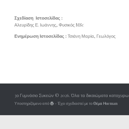
Σχεδίαση Ιστοσελίδας :
Αλευρίδης Ε. Ιωάννης, Φυσικός MSc
Ενημέρωση Ιστοσελίδας :
Τσιάνη Μαρία, Γεωλόγος
3ο Γυμνάσιο Συκεών © 2026. Όλα τα δικαιώματα κατοχυρω
Υποστηριζόμενο από
- Έχει σχεδιαστεί με το
Θέμα Ηueman