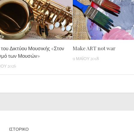
του Δικτύου Μουσικής «Στον
Make ART not war
σμό των Μουσών»
9 ΜΑΪ́ΟΥ 2018
ΊΟΥ 2026
ΙΣΤΟΡΙΚΌ