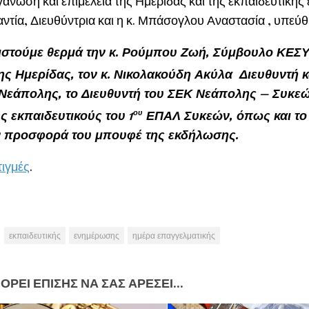
γάνωση και επιμέλεια της Ημερίδας και της εκπαιδευτική
ντία, Διευθύντρια και η κ. Μπάσογλου Αναστασία , υπεύ
στούμε θερμά την κ. Ρούμπου Ζωή, Σύμβουλο ΚΕΣΥ
της Ημερίδας, τον κ. Νικολακούδη Ακύλα Διευθυντή κ
εάπολης, το Διευθυντή του ΣΕΚ Νεάπολης – Συκεών
υς εκπαιδευτικούς του 1
ου
ΕΠΑΛ Συκεών, όπως και το
ν προσφορά του μπουφέ της εκδήλωσης.
τιγμές
.
εκπαιδευτικής
ενημέρωσης
ημέρα επαγγελματικής
ΟΡΕΊ ΕΠΊΣΗΣ ΝΑ ΣΑΣ ΑΡΈΣΕΙ...