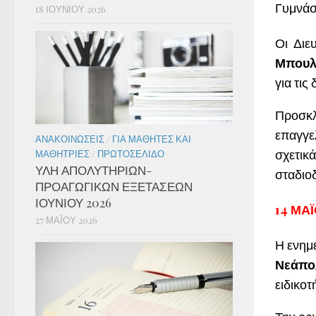
Γυμνάσι
18 ΙΟΥΝΊΟΥ 2026
Οι Διε
Μπουλ
για τις
Προσκλ
επαγγε
ΑΝΑΚΟΙΝΏΣΕΙΣ
/
ΓΙΑ ΜΑΘΗΤΈΣ ΚΑΙ
σχετικά
ΜΑΘΉΤΡΙΕΣ
/
ΠΡΩΤΟΣΈΛΙΔΟ
ΥΛΗ ΑΠΟΛΥΤΗΡΙΩΝ-
σταδιο
ΠΡΟΑΓΩΓΙΚΩΝ ΕΞΕΤΑΣΕΩΝ
ΙΟΥΝΙΟΥ 2026
14 ΜΑΪ
27 ΜΑΪ́ΟΥ 2026
Η ενημ
Νεάπο
ειδικοτ