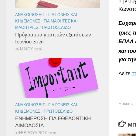
Την ορ
Κωνστα
ΑΝΑΚΟΙΝΏΣΕΙΣ
/
ΓΙΑ ΓΟΝΕΊΣ ΚΑΙ
ΚΗΔΕΜΌΝΕΣ
/
ΓΙΑ ΜΑΘΗΤΈΣ ΚΑΙ
Ευχαρι
ΜΑΘΉΤΡΙΕΣ
/
ΠΡΩΤΟΣΈΛΙΔΟ
τριες 
Πρόγραμμα γραπτών εξετάσεων
ΕΠΑΛ Ν
Ιουνίου 2026
26 ΜΑΪ́ΟΥ 2026
και το
για τη
Δείτε
σ
Ετικέτες:
ΑΝΑΚΟΙΝΏΣΕΙΣ
/
ΓΙΑ ΓΟΝΕΊΣ ΚΑΙ
ΚΗΔΕΜΌΝΕΣ
/
ΠΡΩΤΟΣΈΛΙΔΟ
ΕΝΗΜΕΡΩΣΗ ΓΙΑ ΕΘΕΛΟΝΤΙΚΗ
ΜΠ
ΑΙΜΟΔΟΣΙΑ
3 ΦΕΒΡΟΥΑΡΊΟΥ 2026