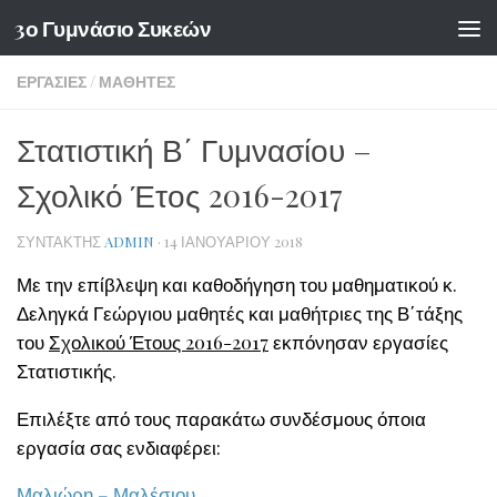
3ο Γυμνάσιο Συκεών
Skip to content
ΕΡΓΑΣΊΕΣ
/
ΜΑΘΗΤΈΣ
Στατιστική Β΄ Γυμνασίου –
Σχολικό Έτος 2016-2017
ΣΥΝΤΆΚΤΗΣ
ADMIN
·
14 ΙΑΝΟΥΑΡΊΟΥ 2018
Με την επίβλεψη και καθοδήγηση του μαθηματικού κ.
Δεληγκά Γεώργιου μαθητές και μαθήτριες της Β΄τάξης
του
Σχολικού Έτους 2016-2017
εκπόνησαν εργασίες
Στατιστικής.
Επιλέξτε από τους παρακάτω συνδέσμους όποια
εργασία σας ενδιαφέρει:
Μαλιώρη – Μαλέσιου