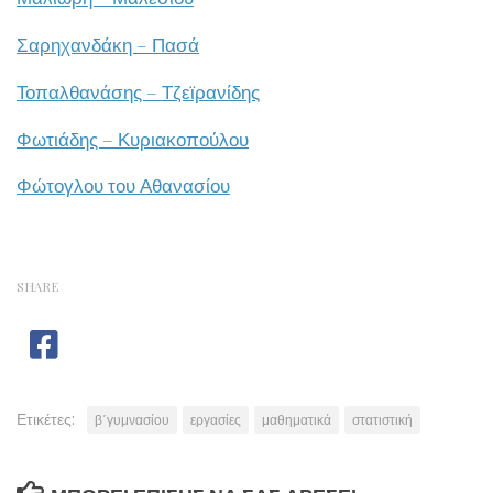
Σαρηχανδάκη – Πασά
Τοπαλθανάσης – Τζεϊρανίδης
Φωτιάδης – Κυριακοπούλου
Φώτογλου του Αθανασίου
SHARE
Ετικέτες:
β΄γυμνασίου
εργασίες
μαθηματικά
στατιστική